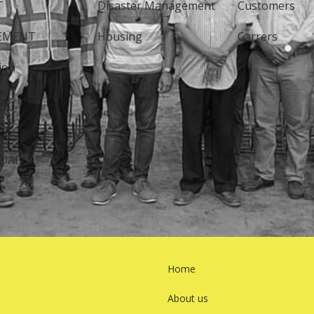
T
Disaster Management
Customers
EMENT
Housing
Carrers
ion
Y
OADS
Home
About us