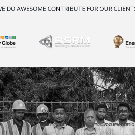
E DO AWESOME CONTRIBUTE FOR OUR CLIENT
 US
SUPPORT
QUICK LINK
Compound Wall
Marketplace
s
Curriculum Vitae
Documentatio