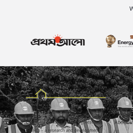
W
ABOUT
Home
Centre for Housing & Building Research
About u
(HBRC) – a research and development