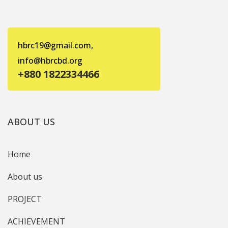
hbrc19@gmail.com,
info@hbrcbd.org
+880 1822334466
ABOUT US
Home
About us
PROJECT
ACHIEVEMENT